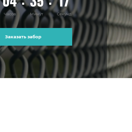
04
35
16
Часов
Минут
Секунд
Заказать забор